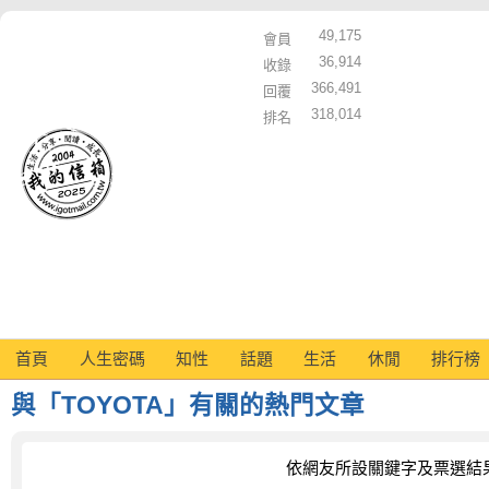
49,175
會員
36,914
收錄
366,491
回覆
318,014
排名
首頁
人生密碼
知性
話題
生活
休閒
排行榜
與「TOYOTA」有關的熱門文章
依網友所設關鍵字及票選結