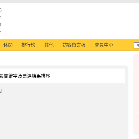
5
4
1
4
休閒
排行榜
其他
訪客留言板
會員中心
設關鍵字及票選結果排序
l