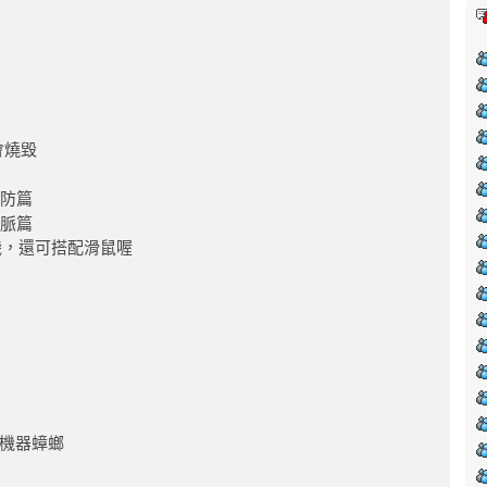
會燒毀
預防篇
把脈篇
面縫紉機，還可搭配滑鼠喔
線機器蟑螂