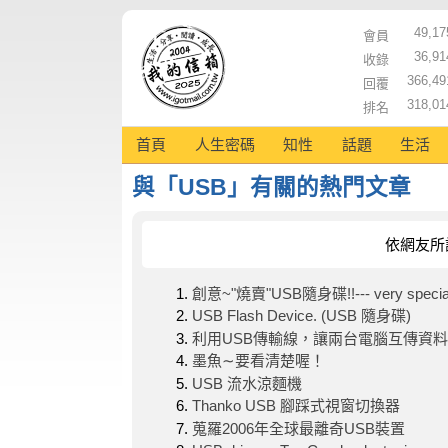
49,17
會員
36,91
收錄
366,49
回覆
318,01
排名
首頁
人生密碼
知性
話題
生活
與「USB」有關的熱門文章
依網友所
創意~"燒賣"USB隨身碟!!--- very specia
USB Flash Device. (USB 隨身碟)
利用USB傳輸線，讓兩台電腦互傳資料
墨魚∼要看清楚喔！
USB 流水涼麵機
Thanko USB 腳踩式視窗切換器
蒐羅2006年全球最離奇USB裝置