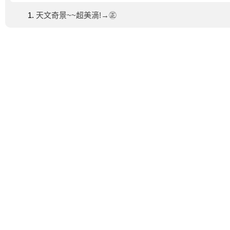
天文奇景~~超美滴!→㊣