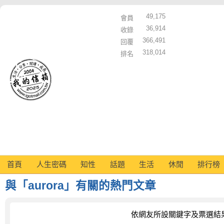
49,175
會員
36,914
收錄
366,491
回覆
318,014
排名
首頁
人生密碼
知性
話題
生活
休閒
排行榜
與「aurora」有關的熱門文章
依網友所設關鍵字及票選結