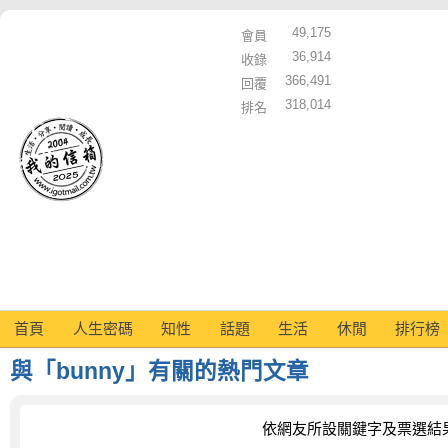
49,175
會員
36,914
收錄
366,491
回覆
318,014
排名
首頁
人生密碼
知性
話題
生活
休閒
排行榜
與「bunny」有關的熱門文章
依網友所設關鍵字及票選結