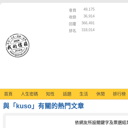
49,175
會員
36,914
收錄
366,491
回覆
318,014
排名
首頁
人生密碼
知性
話題
生活
休閒
排行榜
與「kuso」有關的熱門文章
依網友所設關鍵字及票選結