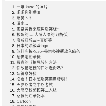
一堆 kuso 的照片
求求你別醬!!!
爆笑ㄟ!!
灌水...
麥當勞得來速男爆笑版^^
被逼的.....大陸人唱的 超好笑
魔戒狂想曲∼真好笑
日本的油箱蓋logo
飲料店搞Kuso~養樂多連瓶放入綠茶
恐怖削鉛筆機
最省的《擦屁股》方法
你敢帶這樣的口罩逛街嗎?
這警察好猛
必看！日本超爆笑無用發明！
火影忍者之中忍考試
大陸高校超搞笑二人組
惡搞死亡筆記本
Cartoon