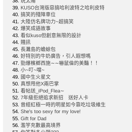
玩太陽
KUSO台灣版惡搞哈利波特之哈利皮特
搞笑的殘障車位
大陸仿名牌功力~超搞笑
爆笑成語故事
看似kuso但創意無限的設計
賤訊
長灘島的蟾蜍包
好特別的牛奶廣告，引人遐想嗎
勁爆檳榔西施∼∼嚇鼠倫的美豔！！
小~叮~噹~
國中生火星文
真想甩他X兩巴掌
看帖送_iPod_Flea∼
7年級拒絕追求新招 送好人卡
曾經紅極一時的明星如今靠吃垃圾維生
She's too sexy for my love!
Gift for Dad
濫竽充數最高境界