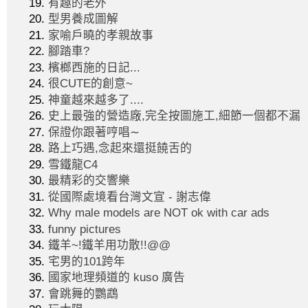
有趣的老外
型男養成圖解
家喻戶曉的孝親故事
腳踏車?
檳榔西施的日記...
很CUTE的創意~
神童越來越多了....
史上最強的營造廠,完全按圖施工,細節一個都不漏
保證你跟著哼唱∼
路上巧遇,念起來還挺饒舌的
雪鐵龍C4
最精彩的交響樂
從國際處境看台灣文宣 - 謝志偉
Why male models are NOT ok with car ads
funny pictures
鐵羊~!鐵羊用功散!!@@
宅男的101跨年
國家地理頻道的 kuso 廣告
會跳舞的鸚鵡