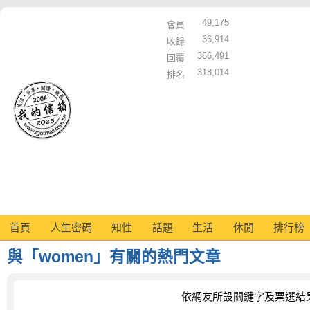
49,175
會員
36,914
收錄
366,491
回覆
318,014
排名
首頁
人生密碼
知性
話題
生活
休閒
排行榜
與「women」有關的熱門文章
依網友所設關鍵字及票選結