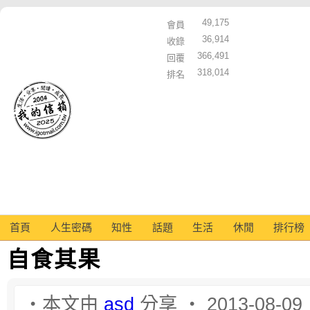
49,175
會員
36,914
收錄
366,491
回覆
318,014
排名
首頁
人生密碼
知性
話題
生活
休閒
排行榜
自食其果
‧本文由
asd
分享 ‧ 2013-08-09