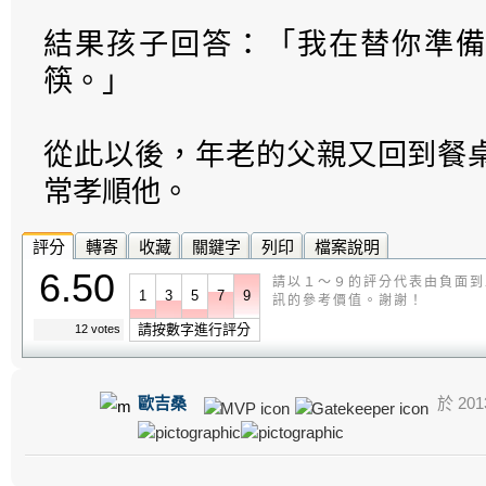
結果孩子回答：「我在替你準備
筷。」
從此以後，年老的父親又回到餐
常孝順他。
評分
轉寄
收藏
關鍵字
列印
檔案說明
6.50
請以１～９的評分代表由負面到
1
3
5
7
9
訊的參考價值。謝謝！
請按數字進行評分
12 votes
歐吉桑
於 2013