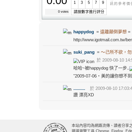
0.00
1
3
5
7
9
訊的參考價
請按數字進行評分
0 votes
happydog
=
遠離顛倒夢想
http://www.igotmail.com.tw/ben
suki_pang
=
～己所不欲，勿
於 2009-08-10 14:
哈哈~被happydog 快了一步..
"2009-07-06‧美的讓你想不
..........
於 2009-08-10 17:03:
讚 漂亮XD
本站內容均為網路流傳、讀者分享
建議瀏覽工具 Chrome, Firefox, Edge