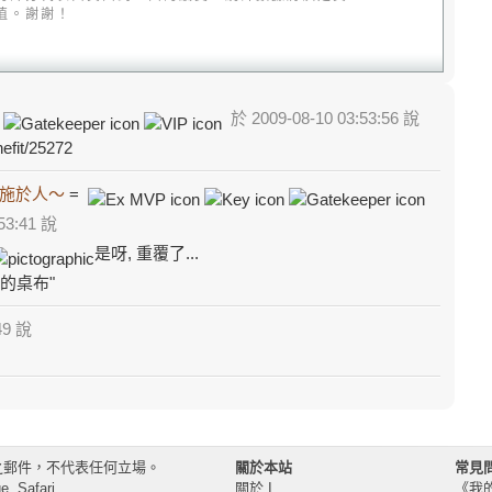
值。謝謝！
=
於 2009-08-10 03:53:56 說
efit/25272
施於人～
=
53:41 說
是呀, 重覆了...
到的桌布"
49 說
之郵件，不代表任何立場。
關於本站
常見
, Safari
關於 I
《我