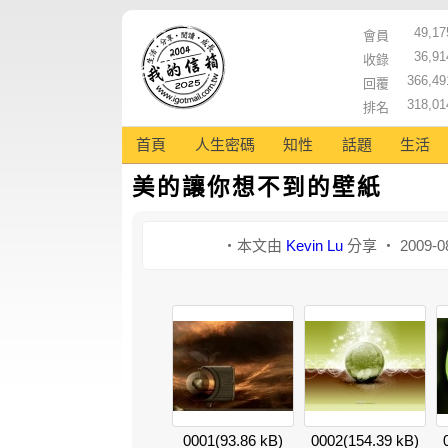
49,17
會員
36,91
收錄
366,49
回覆
318,01
排名
首頁
人生密碼
知性
話題
生活
美的讓你想不到的壁紙
‧本文由
Kevin Lu
分享 ‧ 2009-0
0001
(93.86 kB)
0002
(154.39 kB)