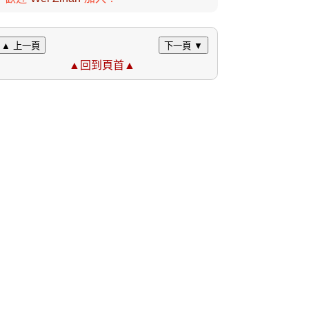
▲ 上一頁
下一頁 ▼
▲回到頁首▲