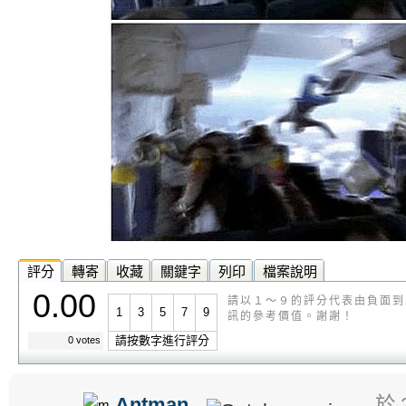
評分
轉寄
收藏
關鍵字
列印
檔案說明
0.00
請以１～９的評分代表由負面到
1
3
5
7
9
訊的參考價值。謝謝！
請按數字進行評分
0 votes
Antman
於 2