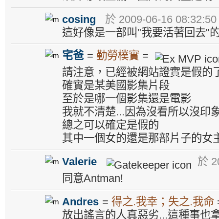
cosing
於 2009-06-16 08:32:5
這好像是一部叫"我要活著回去"
宅爸
=
勤勞樸實
=
請注意，已經被網站證實是假的
確實是某美國影集片段
至於是哪一個影集還是電影
我就不清楚...因為沒看所以沒印象..
總之可以確定是假的
其中一個女的還是那部片子的女
Valerie
於 20
同意Antman!
Andres
=
得之.我幸；失之.我命
放出謠言的人真惡劣...這種事也