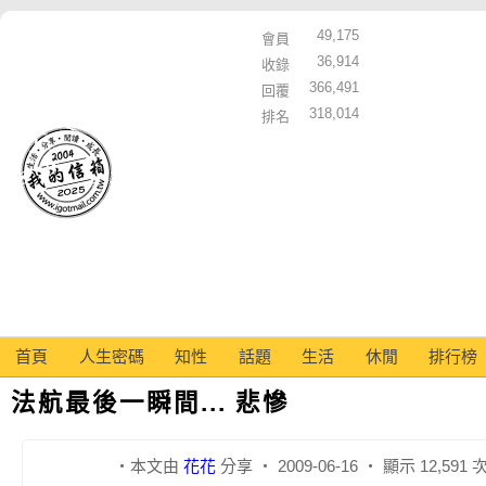
49,175
會員
36,914
收錄
366,491
回覆
318,014
排名
首頁
人生密碼
知性
話題
生活
休閒
排行榜
法航最後一瞬間... 悲慘
‧本文由
花花
分享 ‧ 2009-06-16 ‧ 顯示 12,591