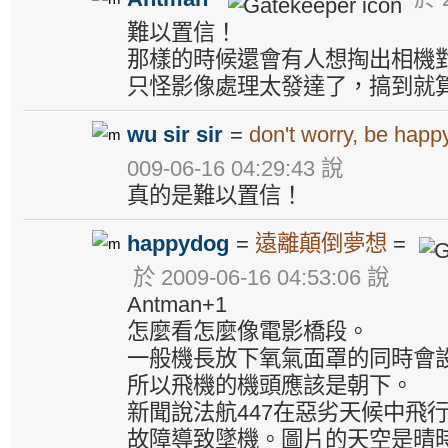
難以置信！
那樣的時候還會有人想掏出相機
只怪影像處理太發達了，搞到就
wu sir sir
=
don't worry, be happ
009-06-16 04:29:43 說
真的是難以置信！
happydog
=
遠離顛倒夢想
=
於 2009-06-16 04:53:06 說
Antman+1
怎麼看怎麼像電影橋段。
一般機長放下氧氣面罩的同時會
所以飛機的機頭應該是朝下。
新聞說法航447在惡劣天候中飛
故障導致墜機。圖片的天空是晴