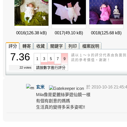
0016
(126.38 kB)
0017
(49.10 kB)
0018
(125.68 kB)
評分
轉寄
收藏
關鍵字
列印
檔案說明
7.36
請以１～９的評分代表由負面到
1
3
5
7
9
訊的參考價值。謝謝！
請按數字進行評分
22 votes
玄米
於 2010-10-16 21:45:
Mila像是愛麗絲夢遊仙鏡一樣
有個有創意的媽媽
生活真的變得多采多姿呢!!