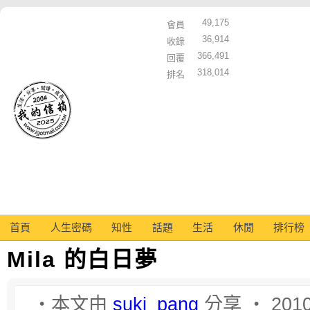
49,175
會員
36,914
收錄
366,491
回覆
318,014
排名
首頁
人生密碼
知性
話題
生活
休閒
排行榜
Mila 的白日夢
‧本文由
suki_pang
分享 ‧ 2010-