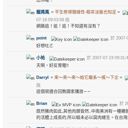
龍捲風
=
平生修得隨緣性-粗茶淡飯也知足
=
07-18 09:53:58 說
網路追！追！追！不知道有沒有？
point
於 2007-0
好想吐ㄛ
小祐
於 2007-07-19 09:31:
天啊，好反胃喔!!
Darryl
=
來～來～來～給它繼系～搖～下企
=
說
這個很適合回教國家播放∼∼
Brian
於 20
既然豬肉如此,其他肉類皆然..中南美洲有一種蠅
的活體上成長的,所以蛆未必以腐肉維生。在台