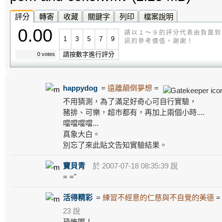
評分
轉寄
收藏
關鍵字
列印
檔案說明
0.00
請以１～９的評分代表由負面到
1
3
5
7
9
訊的參考價值。謝謝！
請按數字進行評分
0 votes
happydog
=
遠離顛倒夢想
=
不用猜測，為了滿足好奇心可自行實驗，
豬排、可樂，超市都有，再加上兩個小時....
噹噹噹噹...
真象大白。
別忘了來此貼文告知實驗結果。
寶貝青
於 2007-07-18 08:35:39 說
= ="
活得精彩
=
練習不經意的仁慈與不自覺的美德
23 說
恐怖喔！