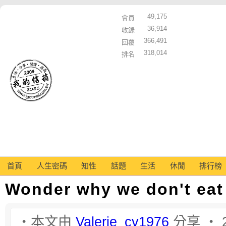
49,175
會員
36,914
收錄
366,491
回覆
318,014
排名
首頁
人生密碼
知性
話題
生活
休閒
排行榜
Wonder why we don't eat
‧本文由
Valerie_cv1976
分享 ‧ 2