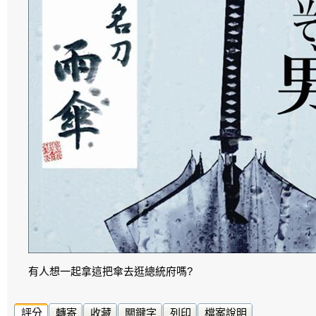
有人想一起拿這把傘去逛總統府嗎?
評分
轉寄
收藏
關鍵字
列印
檔案說明