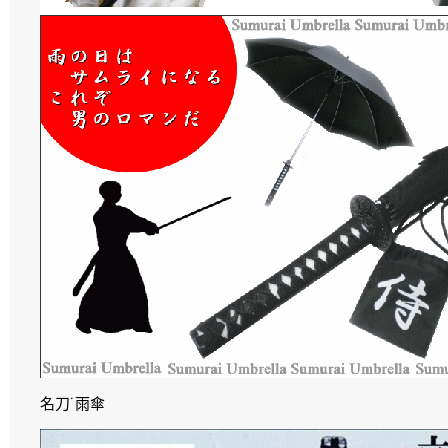
名刀˙雨傘