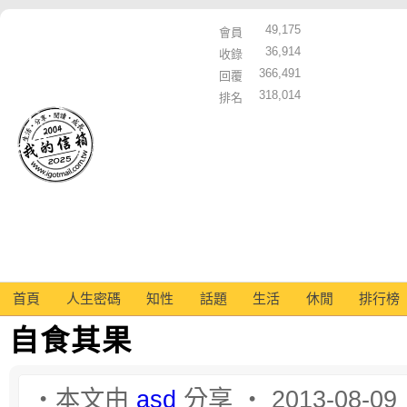
49,175
會員
36,914
收錄
366,491
回覆
318,014
排名
首頁
人生密碼
知性
話題
生活
休閒
排行榜
自食其果
‧本文由
asd
分享 ‧ 2013-08-09