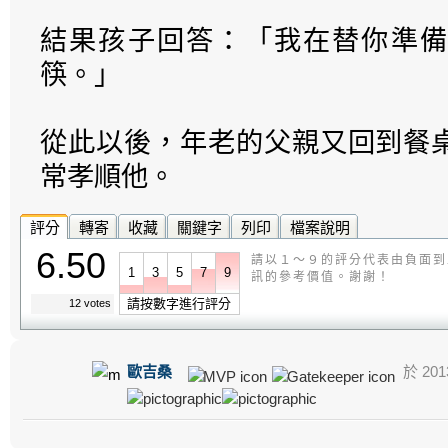
結果孩子回答：「我在替你準備
筷。」
從此以後，年老的父親又回到餐
常孝順他。
評分
轉寄
收藏
關鍵字
列印
檔案說明
6.50
請以１～９的評分代表由負面到
1
3
5
7
9
訊的參考價值。謝謝！
請按數字進行評分
12 votes
歐吉桑
於 2013