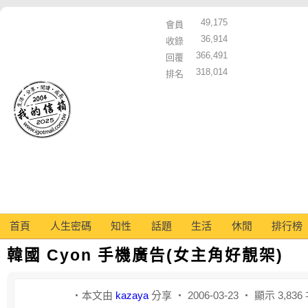
49,175
會員
36,914
收錄
366,491
回覆
318,014
排名
首頁
人生密碼
知性
話題
生活
休閒
排行榜
韓國 Cyon 手機廣告(女主角好靚架)
‧本文由
kazaya
分享 ‧ 2006-03-23 ‧ 顯示 3,83