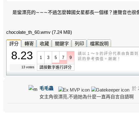
是蠻漂亮的∼∼∼不過怎麼韓國女星都長一個樣？連聲音也很
chocolate_th_60.wmv
(7.24 MB)
評分
轉寄
收藏
關鍵字
列印
檔案說明
8.23
請以１～９的評分代表由負面到
1
3
5
7
9
訊的參考價值。謝謝！
請按數字進行評分
13 votes
毛毛蟲
於 2
女主角很漂亮,不過她為什麼一直再自言自語啊