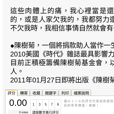
這些肉體上的痛，我心裡當是還
的，或是人家欠我的，我都努力
不欠我時，我相信事情自然就會有
●陳樹菊，一個將捐款助人當作一
2010美國《時代》雜誌最具影響
目前正積極籌備陳樹菊基金會，
人。
2011年01月27日即將出版《陳樹
評分
轉寄
收藏
關鍵字
列印
檔案說明
0.00
請以１～９的評分代表由負面到
1
3
5
7
9
訊的參考價值。謝謝！
請按數字進行評分
0 votes