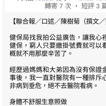
轉寄 7 次 ‧ 短評 3 
【聯合報╱口述／陳樹菊（撰文／
健保局找我拍公益廣告，讓我心
健保，窮人只要繳掛號費就可以
概就不用那麼辛苦了。
經歷過媽媽和大弟因為沒有保證
事後，我一直對醫院有一種排斥
非病到垂危，絕不去醫院看病。
身體不舒服生意照做