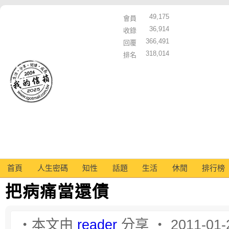
49,175
會員
36,914
收錄
366,491
回覆
318,014
排名
首頁
人生密碼
知性
話題
生活
休閒
排行榜
把病痛當還債
‧本文由
reader
分享 ‧ 2011-01-