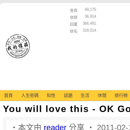
49,175
會員
36,914
收錄
366,491
回覆
318,014
排名
首頁
人生密碼
知性
話題
生活
休閒
排行榜
You will love this - OK G
‧本文由
reader
分享 ‧ 2011-02-