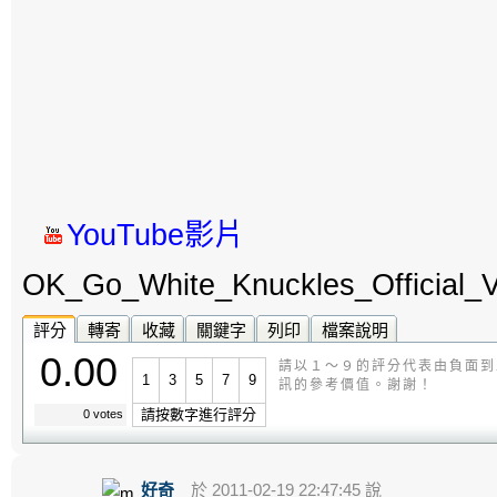
YouTube影片
OK_Go_White_Knuckles_Official_Vi
評分
轉寄
收藏
關鍵字
列印
檔案說明
0.00
請以１～９的評分代表由負面到
1
3
5
7
9
訊的參考價值。謝謝！
請按數字進行評分
0 votes
好奇
於 2011-02-19 22:47:45 說