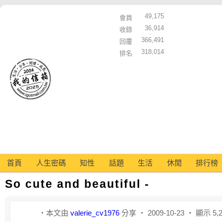
49,175
會員
36,914
收錄
366,491
回覆
318,014
排名
首頁
人生密碼
知性
話題
生活
休閒
排行榜
So cute and beautiful -
‧本文由
valerie_cv1976
分享 ‧ 2009-10-23 ‧ 顯示 5,