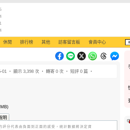
5
4
1
4
休閒
排行榜
其他
訪客留言板
會員中心
-01 ‧ 顯示 3,398 次 ‧ 轉寄 0 次 ‧ 短評 0 篇 ‧
 MB)
說明
的評分代表由負面到正面的感受，統計數據將決定資