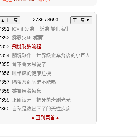
2736 / 3693
▲ 上一頁
下一頁 ▼
[Cyril]硬幣 + 紙幣 變化魔術
霹靂火NG鏡頭
飛機製造流程
關鍵夥伴 世界級企業背後的小巨人
會不會太恩愛了
睡半飽的健康危機
隔夜茶到底能不能喝
雄獅屠殺幼象
正確潔牙 把牙菌斑刷光光
自私是改變不了的天性疾病
▲回到頁首▲