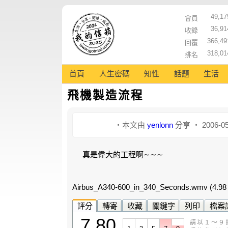
49,17
會員
36,91
收錄
366,49
回覆
318,01
排名
首頁
人生密碼
知性
話題
生活
飛機製造流程
‧本文由
yenlonn
分享 ‧ 2006-05
真是偉大的工程啊∼∼∼
Airbus_A340-600_in_340_Seconds.wmv
(4.98
評分
轉寄
收藏
關鍵字
列印
檔案
7.80
請以１～９