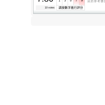
1
3
5
7
9
訊的參考價
請按數字進行評分
10 votes