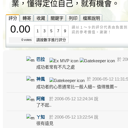
業，懂得定位自己，就有機會。
評分
轉寄
收藏
關鍵字
列印
檔案說明
0.00
請以１～９的評分代表由負面到
1
3
5
7
9
訊的參考價值。謝謝！
請按數字進行評分
0 votes
巴拉
於 200
成功者常有不凡之處
神風
於 2006-05-12 11:31:
成功者的心思通常比一般人細∼ 值得推薦∼
阿雍
於 2006-05-12 12:24:34 說
了不起..
ㄚ知
於 2006-05-12 13:22:54 說
很有遠見