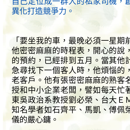
自己定位成一群人的私家司機，
異化打造競爭力。
「要坐我的車，最晚必須一星期
他密密麻麻的時程表，開心的說
的預約，已經排到五月。當其他
急尋找下一個客人時，他煩惱的
老客戶。他有張密密麻麻的熟客
授和中小企業老闆，譬如每天忙
東吳政治系教授劉必榮、台大Ｅ
知名學者如石齊平、馬凱、傅佩
儀的嚴心鏞。