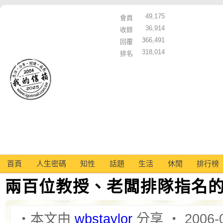
49,175
會員
36,914
收錄
366,491
回覆
318,014
排名
首頁
人生密碼
知性
話題
生活
休閒
排行榜
兩百位教授、老闆排隊指名
‧本文由
wbstaylor
分享 ‧ 2006-0