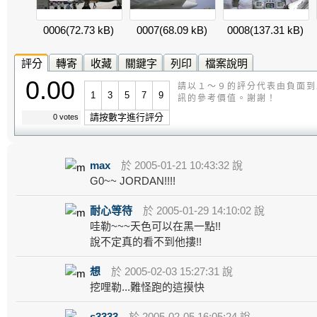
0006
(72.73 kB)
0007
(68.09 kB)
0008
(137.31 kB)
評分
轉寄
收藏
關鍵字
列印
檔案說明
0.00
請以１～９的評分代表由負面到
1
3
5
7
9
訊的參考價值。謝謝！
請按數字進行評分
0 votes
max
於 2005-01-21 10:43:32 說
G0~~ JORDAN!!!!
耐心等待
於 2005-01-29 14:10:02 說
哇勒~~~天色可以在黑一點!!
說不定真的看不到他摟!!
想
於 2005-02-03 15:27:31 說
挖哩勒...難怪跑的這摸快
s3333
於 2005-02-05 16:05:24 說