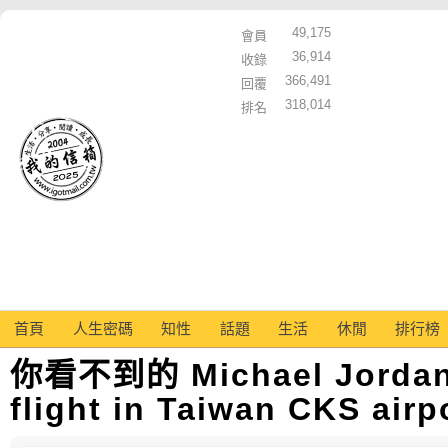
49,175
會員
36,914
收錄
366,491
回覆
318,014
排名
首頁
人生密碼
知性
話題
生活
休閒
排行榜
你看不到的 Michael Jordan 
flight in Taiwan CKS airp