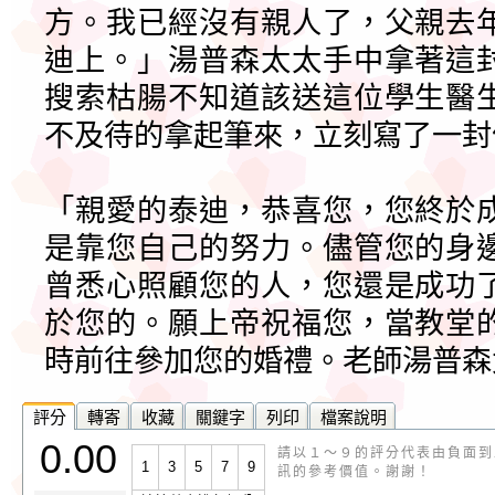
方。我已經沒有親人了，父親去
迪上。」湯普森太太手中拿著這
搜索枯腸不知道該送這位學生醫
不及待的拿起筆來，立刻寫了一封
「親愛的泰迪，恭喜您，您終於
是靠您自己的努力。儘管您的身
曾悉心照顧您的人，您還是成功
於您的。願上帝祝福您，當教堂
時前往參加您的婚禮。老師湯普森
評分
轉寄
收藏
關鍵字
列印
檔案說明
0.00
請以１～９的評分代表由負面到
1
3
5
7
9
訊的參考價值。謝謝！