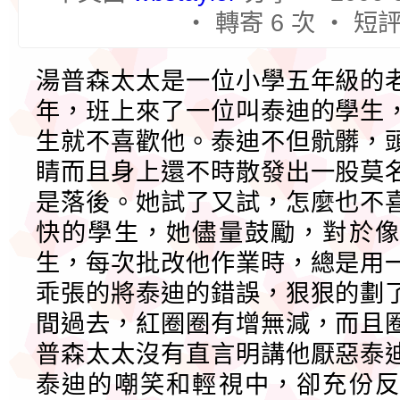
‧ 轉寄 6 次 ‧ 短評
湯普森太太是一位小學五年級的
年，班上來了一位叫泰迪的學生
生就不喜歡他。泰迪不但骯髒，
睛而且身上還不時散發出一股莫
是落後。她試了又試，怎麼也不
快的學生，她儘量鼓勵，對於像
生，每次批改他作業時，總是用
乖張的將泰迪的錯誤，狠狠的劃
間過去，紅圈圈有增無減，而且
普森太太沒有直言明講他厭惡泰
泰迪的嘲笑和輕視中，卻充份反