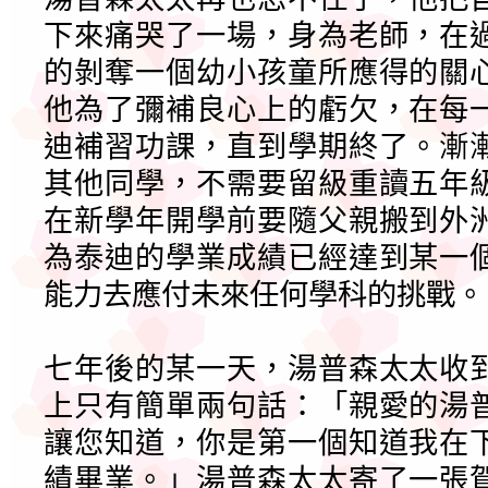
下來痛哭了一場，身為老師，在
的剝奪一個幼小孩童所應得的關
他為了彌補良心上的虧欠，在每
迪補習功課，直到學期終了。漸
其他同學，不需要留級重讀五年
在新學年開學前要隨父親搬到外
為泰迪的學業成績已經達到某一
能力去應付未來任何學科的挑戰。
七年後的某一天，湯普森太太收
上只有簡單兩句話：「親愛的湯
讓您知道，你是第一個知道我在
績畢業。」湯普森太太寄了一張