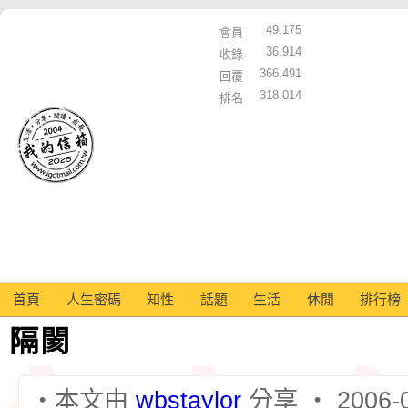
49,175
會員
36,914
收錄
366,491
回覆
318,014
排名
首頁
人生密碼
知性
話題
生活
休閒
排行榜
隔閡
‧本文由
wbstaylor
分享 ‧ 2006-0