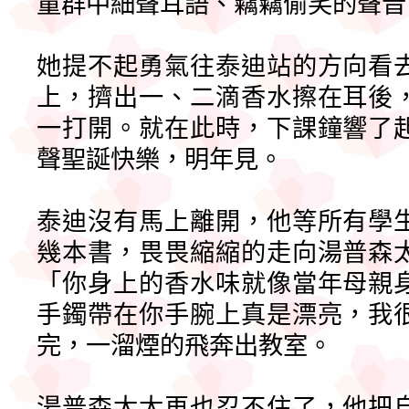
童群中細聲耳語、竊竊偷笑的聲音
她提不起勇氣往泰迪站的方向看
上，擠出一、二滴香水擦在耳後
一打開。就在此時，下課鐘響了
聲聖誕快樂，明年見。
泰迪沒有馬上離開，他等所有學
幾本書，畏畏縮縮的走向湯普森
「你身上的香水味就像當年母親
手鐲帶在你手腕上真是漂亮，我
完，一溜煙的飛奔出教室。
湯普森太太再也忍不住了，他把