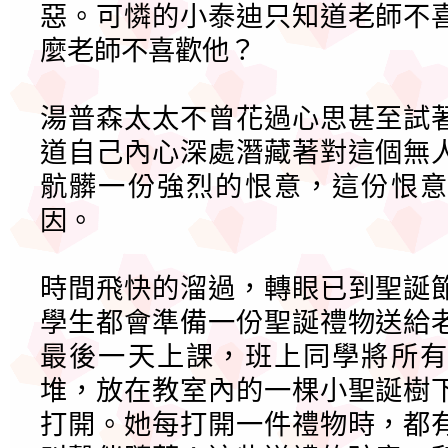
惡。可憐的小泰迪只知道老師不
麼老師不喜歡他？
湯普森太太不曾花過心思甚至試
道自己內心深處潛藏著對這個無
骯髒一份強烈的恨意，這份恨意
因。
時間飛快的溜過，轉眼已到聖誕
學生都會準備一份聖誕禮物送給
最後一天上課，班上同學將所有
堆，放在教室內的一棵小聖誕樹
打開。她每打開一件禮物時，都