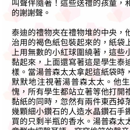
叫聲伴隨著！這些送禮的孩童，
的謝謝聲。
泰迪的禮物夾在禮物堆的中央，
治用的褐色紙包裝起來的，紙袋
上用無數的小紅球圍繞著，這些
黏起來，上面還寫著這是學生泰
樣。當湯普森太太拿起這紙袋時
默默地注視著湯普森太太。他生
愧，所有學生都站立著等他打開
黏紙的同時，忽然有兩件東西掉
幾顆細小鑽石的人造水晶鑽石手
買的只剩半瓶的香水。湯普森太