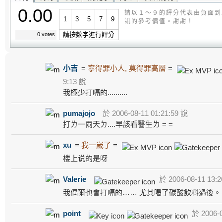
0.00
請以１～９的評分代表由負面到
1
3
5
7
9
訊的參考價值。謝謝！
請按數字進行評分
0 votes
小吉
=
寧得罪小人, 莫得罪高層
=
9:13 說
我極少打嗝的..........
pumajojo
於 2006-08-11 01:21:59 說
打ㄌ一兩天ㄉ....早該看醫生ㄌ = =
xu
=
我一嵗了
=
楼上说的是呀
Valerie
於 2006-08-11 13:2
我偶爾也會打嗝的…… 尤其喝了碳酸飲料過後。
point
於 2006-0