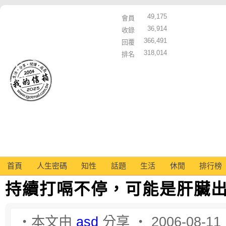
49,175
會員
36,914
收錄
366,491
回覆
318,014
排名
首頁
人生密碼
知性
話題
生活
休閒
排行榜
持續打嗝不停，可能是肝臟
‧本文由
asd
分享 ‧ 2006-08-11