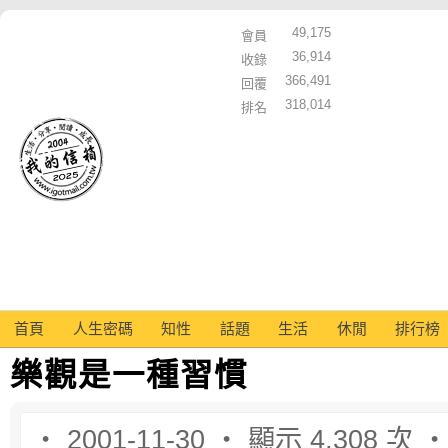
49,175
會員
36,914
收錄
366,491
回覆
318,014
排名
首頁
人生密碼
知性
話題
生活
休閒
排行榜
樂觀是一種習慣
‧ 2001-11-30 ‧ 顯示 4,308 次 