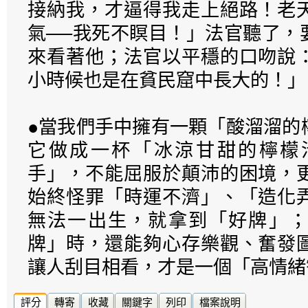
接納我，才逼得我走上絕路！老
氣──我死不瞑目！」法官聽了，
來看著他；法官以平穩的口吻說
小時候也是在貧民窟中長大的！」
●當我們手中擁有一顆「酸溜溜的
它做成一杯「冰涼甘甜的檸檬
手」，不能屈服於顛沛的困境，
始終怪罪「時運不濟」、「造化
無法一出生，就拿到「好牌」；
牌」時，還能夠心存樂觀、奮發
讓人刮目相看，才是一個「高情緒
評分
轉寄
收藏
關鍵字
列印
檔案說明