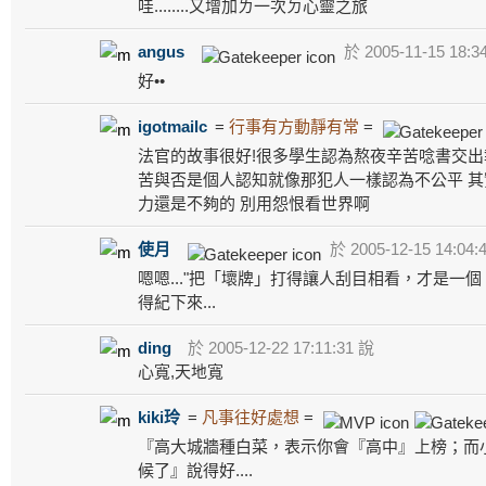
哇........又增加ㄌ一次ㄉ心靈之旅
angus
於 2005-11-15 18:3
好••
igotmailc
=
行事有方動靜有常
=
法官的故事很好!很多學生認為熬夜辛苦唸書交出報
苦與否是個人認知就像那犯人一樣認為不公平 其
力還是不夠的 別用怨恨看世界啊
使月
於 2005-12-15 14:04:
嗯嗯..."把「壞牌」打得讓人刮目相看，才是一
得紀下來...
ding
於 2005-12-22 17:11:31 說
心寬,天地寬
kiki玲
=
凡事往好處想
=
『高大城牆種白菜，表示你會『高中』上榜；而
候了』說得好....