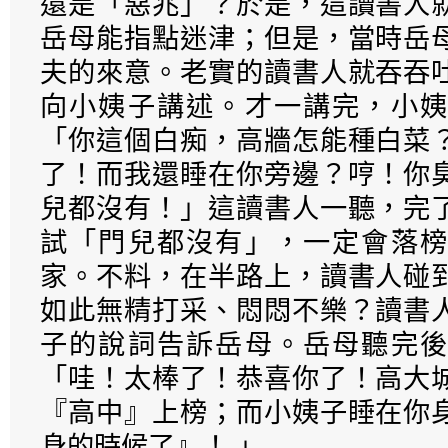
還是「惡兆」？於是，這讀書人
岳母能指點迷津；但是，當時岳
夫的來意。老實的讀書人就吞吞
向小姨子講述。才一講完，小姨
「你這個白痴，高牆怎能種白菜
了！而我還睡在你旁邊？哼！你
兒都沒有！」這讀書人一聽，完
試「門兒都沒有」，一定會落榜
家。不料，在半路上，讀書人碰
如此無精打采、悶悶不樂？讀書
子的說詞告訴岳母。岳母聽完後
「哇！太棒了！恭喜你了！高大
『高中』上榜；而小姨子睡在你
身的時候了』！ 」