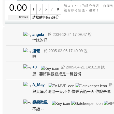
0.00
請以１～９的評分代表由負面到
1
3
5
7
9
訊的參考價值。謝謝！
請按數字進行評分
0 votes
angela
於 2004-12-24 17:09:47 說
^^說的好
遺憾
於 2005-02-06 17:40:09 說
嗯
+0
於 2005-04-21 14:31:18 說
恩...要將樂觀變成是一種習慣
A_May
於 2
與其痛苦滴過一天,不如快樂滴過一天,你說是嗎
戀戀微風
不錯~~