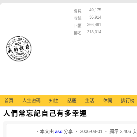
49,175
會員
36,914
收錄
366,491
回覆
318,014
排名
首頁
人生密碼
知性
話題
生活
休閒
排行榜
人們常忘記自己有多幸運
‧本文由
asd
分享 ‧ 2006-09-01 ‧ 顯示 2,406 