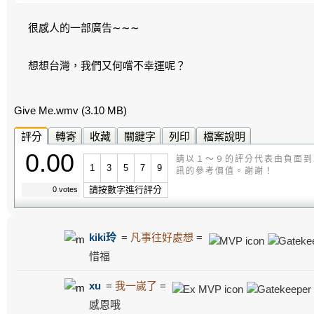
很感人的一部廣告∼∼∼
想想台灣，我們又何嚐不幸運呢？
Give Me.wmv
(3.10 MB)
評分
轉寄
收藏
關鍵字
列印
檔案說明
0.00
請以１～９的評分代表由負面到
1
3
5
7
9
訊的參考價值。謝謝！
請按數字進行評分
0 votes
kiki玲
=
凡事往好處想
=
惜福
xu
=
我一嵗了
=
感恩哦