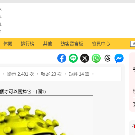
5
4
1
4
休閒
排行榜
其他
訪客留言板
會員中心
5 ‧ 顯示 2,481 次 ‧ 轉寄 23 次 ‧ 短評 14 篇 ‧
才可以關掉它。(圖1)