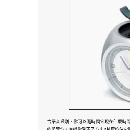
含語音識別，你可以隨時問它現在什麼時
的詛咒你，直道你受不了為止!(其實掐住它脖