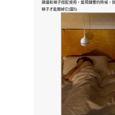
建議和梯子搭配使用，當鬧鍾響的時候，
梯子才能關掉它(圖5)