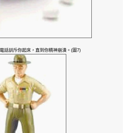
電話訓斥你起床，直到你精神崩潰。(圖7)