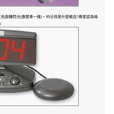
紅色旋轉閃光(像警車一樣)。95分貝是什麼概念?專家認為噪
)