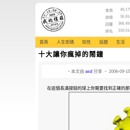
49,17
會員
36,91
收錄
366,49
回覆
318,01
排名
首頁
人生密碼
知性
話題
生活
十大讓你瘋掉的鬧鐘
‧本文由
asd
分享 ‧ 2006-09-1
在這個長滿按鈕的球上你需要找到正確的那個