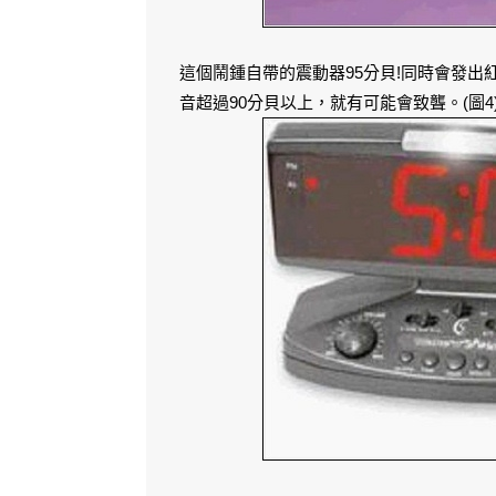
這個鬧鍾自帶的震動器95分貝!同時會發出
音超過90分貝以上，就有可能會致聾。(圖4