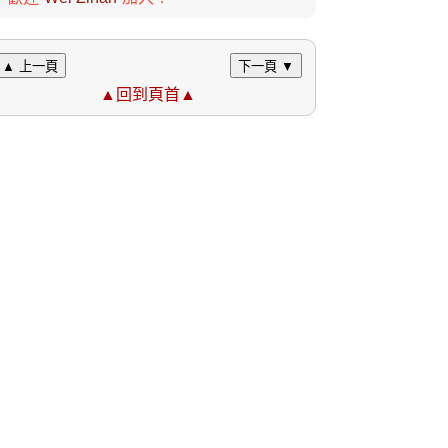
▲ 上一頁
下一頁 ▼
▲回到頁首▲