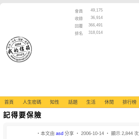
49,175
會員
36,914
收錄
366,491
回覆
318,014
排名
首頁
人生密碼
知性
話題
生活
休閒
排行榜
記得要保險
‧本文由
asd
分享 ‧ 2006-10-14 ‧ 顯示 2,844 