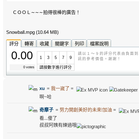
ＣＯＯＬ∼∼∼拍得很棒的廣告！
Snowball.mpg
(10.64 MB)
評分
轉寄
收藏
關鍵字
列印
檔案說明
0.00
請以１～９的評分代表由負面到
1
3
5
7
9
訊的參考價值。謝謝！
請按數字進行評分
0 votes
xu
=
我一嵗了
=
啊~哈
奇摩子
=
努力開創美好的未來!加油
=
看...傻了
叔叔阿姨有練過哦