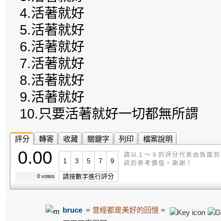
4.活著就好
5.活著就好
6.活著就好
7.活著就好
8.活著就好
9.活著就好
10.只要活著就好一切都無所謂
評分
轉寄
收藏
關鍵字
列印
檔案說明
0.00
請以１～９的評分代表由負面到
1
3
5
7
9
訊的參考價值。謝謝！
請按數字進行評分
0 votes
bruce
=
曾經都是美好的回憶
=