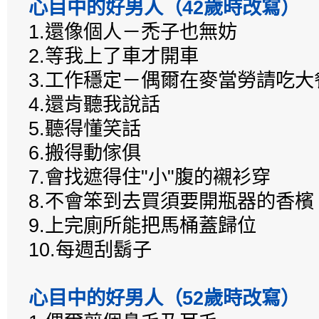
心目中的好男人（42歲時改寫）
1.還像個人－禿子也無妨
2.等我上了車才開車
3.工作穩定－偶爾在麥當勞請吃大
4.還肯聽我說話
5.聽得懂笑話
6.搬得動傢俱
7.會找遮得住"小"腹的襯衫穿
8.不會笨到去買須要開瓶器的香檳
9.上完廁所能把馬桶蓋歸位
10.每週刮鬍子
心目中的好男人（52歲時改寫）