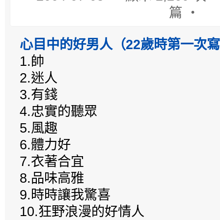
篇 ‧
心目中的好男人（22歲時第一次
1.帥
2.迷人
3.有錢
4.忠實的聽眾
5.風趣
6.體力好
7.衣著合宜
8.品味高雅
9.時時讓我驚喜
10.狂野浪漫的好情人