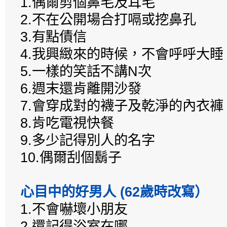
1.偶爾剪個鼻毛及耳毛
2.不在公開場合打嗝或挖鼻孔
3.有點債信
4.我興緻來的時候，不會呼呼大睡
5.一樣的笑話不講N次
6.週末還肯離開沙發
7.會穿成對的襪子及乾淨的內衣褲
8.肯吃電視快餐
9.多少記得別人的名字
10.偶爾刮個鬍子
心目中的好男人 (62歲時改寫）
1.不會嚇壞小朋友
2.還記得浴室在哪