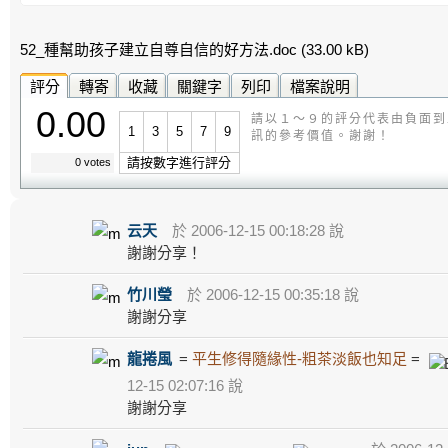
52_種幫助孩子建立自尊自信的好方法.doc
(33.00 kB)
評分
轉寄
收藏
關鍵字
列印
檔案說明
0.00
請以１～９的評分代表由負面到
1
3
5
7
9
訊的參考價值。謝謝！
請按數字進行評分
0 votes
云天
於 2006-12-15 00:18:28 說
謝謝分享！
竹川瑩
於 2006-12-15 00:35:18 說
謝謝分享
龍捲風
=
平生修得隨緣性-粗茶淡飯也知足
=
12-15 02:07:16 說
謝謝分享