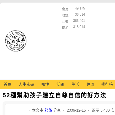
49,175
會員
36,914
收錄
366,491
回覆
318,014
排名
首頁
人生密碼
知性
話題
生活
休閒
排行榜
52種幫助孩子建立自尊自信的好方法
‧本文由
葛爺
分享 ‧ 2006-12-15 ‧ 顯示 5,480 