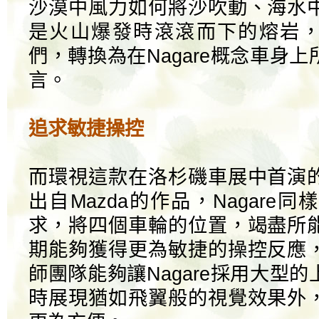
沙漠中風力如何將沙吹動、海水
是火山爆發時滾滾而下的熔岩，都
們，轉換為在Nagare概念車身
言。
追求敏捷操控
而環視這款在洛杉磯車展中首演
出自Mazda的作品，Nagare
求，將四個車輪的位置，竭盡所
期能夠獲得更為敏捷的操控反應
師團隊能夠讓Nagare採用大型
時展現猶如飛翼般的視覺效果外