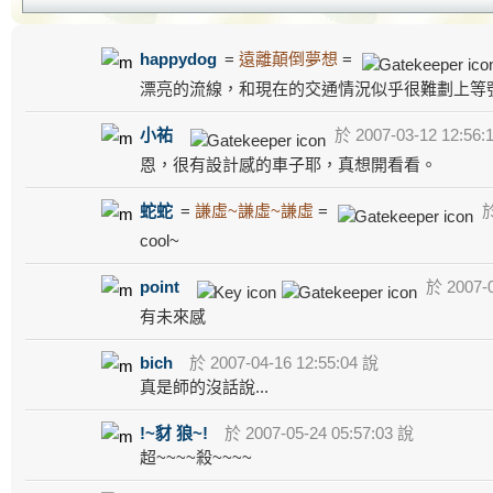
happydog
=
遠離顛倒夢想
=
漂亮的流線，和現在的交通情況似乎很難劃上等
小祐
於 2007-03-12 12:56:
恩，很有設計感的車子耶，真想開看看。
蛇蛇
=
謙虛~謙虛~謙虛
=
於
cool~
point
於 2007-0
有未來感
bich
於 2007-04-16 12:55:04 說
真是師的沒話說...
!~豺 狼~!
於 2007-05-24 05:57:03 說
超~~~~殺~~~~