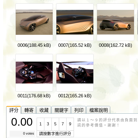
0006
(188.45 kB)
0007
(165.52 kB)
0008
(162.72 kB)
0011
(176.68 kB)
0012
(165.26 kB)
評分
轉寄
收藏
關鍵字
列印
檔案說明
0.00
請以１～９的評分代表由負面到
1
3
5
7
9
訊的參考價值。謝謝！
請按數字進行評分
0 votes