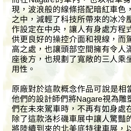
現，波浪般的線條搭配暗紅車色
之中，減輕了科技所帶來的冰冷
作設定在中央，讓人有身處方程
供更良好的操控介面和視線，而
高之處，也讓頭部空間擁有令人
座後方，也規劃了寬敞的三人乘
用性。
原廠對於這款概念作品可說是相當
他們的設計師們將Nagare視為
們在未來駕車時，不再有如身處
除了這款洛杉磯車展中讓人驚豔
將陸續到來的北美底特律車展，