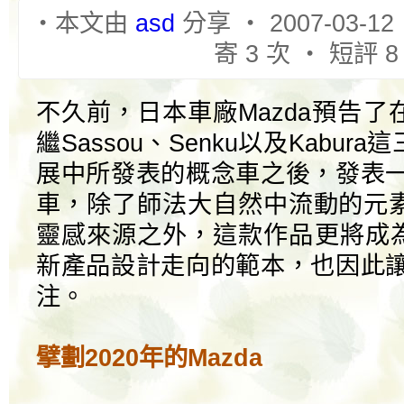
‧本文由
asd
分享 ‧ 2007-03-12
寄 3 次 ‧ 短評 8
不久前，日本車廠Mazda預告
繼Sassou、Senku以及Kabu
展中所發表的概念車之後，發表一款
車，除了師法大自然中流動的元
靈感來源之外，這款作品更將成為
新產品設計走向的範本，也因此讓N
注。
擘劃2020年的Mazda