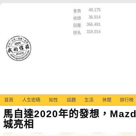
49,175
會員
36,914
收錄
366,491
回覆
318,014
排名
首頁
人生密碼
知性
話題
生活
休閒
排行榜
馬自達2020年的發想，Mazd
城亮相