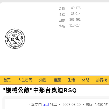
49,175
會員
36,914
收錄
366,491
回覆
318,014
排名
首頁
人生密碼
知性
話題
生活
休閒
排行榜
"機械公敵"中那台奧迪RSQ
‧本文由
asd
分享 ‧ 2007-03-20 ‧ 顯示 4,490 