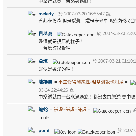
中樂透就買一台來過過癮！
meledy
於 2007-03-20 16:55:47 說
看起來粉炫 但是感覺上還是未來車 現在好像沒
自以為
於 2007-03-20 22:0
整個就是很屌的樣子！
一台應該很貴吧
亞瑄
於 2007-03-21 01:10:
好像是磁浮的吧！
龍捲風
=
平生修得隨緣性-粗茶淡飯也知足
=
03-24 22:44:26 說
中樂透就買一台來過過癮！都沒去買樂透,會中嗎
蛇蛇
=
謙虛~謙虛~謙虛
=
於
cool~
point
於 2007-0