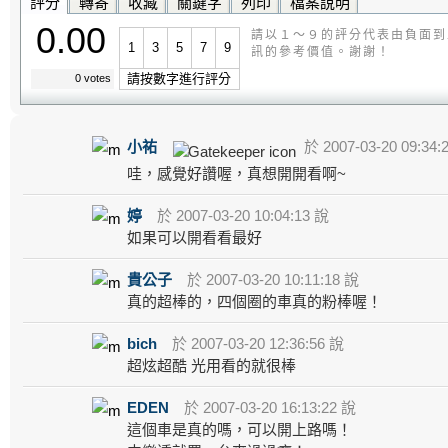
評分
轉寄
收藏
關鍵字
列印
檔案說明
0.00
請以１～９的評分代表由負面到
1
3
5
7
9
訊的參考價值。謝謝！
請按數字進行評分
0 votes
小祐
於 2007-03-20 09:34:
哇，感覺好讚喔，真想開開看啊~
婷
於 2007-03-20 10:04:13 說
如果可以開看看最好
貴公子
於 2007-03-20 10:11:18 說
真的超棒的，四個圈的車真的粉棒喔！
bich
於 2007-03-20 12:36:56 說
超炫超酷 光用看的就很棒
EDEN
於 2007-03-20 16:13:22 說
這個車是真的嗎，可以開上路嗎！