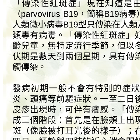
「傳染性紅斑症」現在知道是由
（parvovirus B19，簡稱B1
人類微小病毒B19型只傳染在人
類專有病毒。「傳染性紅斑症」
齡兒童，無特定流行季節，但以
伏期是數天到兩個星期，具有傳
觸傳染。
發病初期一般不會有特別的症狀
炎、頭痛等前驅症狀。一至二日
皮疹出現時，可伴有癢感。「傳
成三個階段：首先是在臉頰上出
斑（像臉被打耳光後的樣子）；