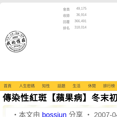
49,175
會員
36,914
收錄
366,491
回覆
318,014
排名
首頁
人生密碼
知性
話題
生活
休閒
排行榜
傳染性紅斑【蘋果病】冬末
‧本文由
bossjun
分享 ‧ 2007-0