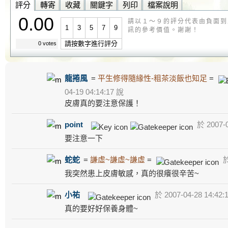
評分
轉寄
收藏
關鍵字
列印
檔案說明
0.00
請以１～９的評分代表由負面到
1
3
5
7
9
訊的參考價值。謝謝！
請按數字進行評分
0 votes
龍捲風
=
平生修得隨緣性-粗茶淡飯也知足
=
04-19 04:14:17 說
皮膚真的要注意保護！
point
於 2007-0
要注意一下
蛇蛇
=
謙虛~謙虛~謙虛
=
於
我突然患上皮膚敏感，真的很癢很辛苦~
小祐
於 2007-04-28 14:42:
真的要好好保養身體~