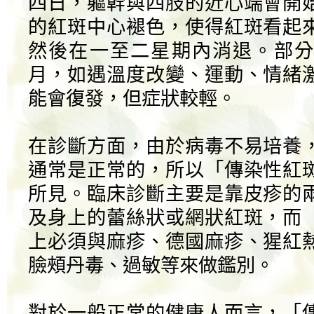
四日，軀幹與四肢的近心端會開
的紅斑中心褪色，使得紅斑看起
然後在一至二星期內消退。部分
月，如遇溫度改變、運動、情緒
能會復發，但症狀較輕。
在診斷方面，由於病毒不易培養
通常是正常的，所以「傳染性紅
所見。臨床診斷主要是靠皮疹的
及身上的蕾絲狀或網狀紅斑，而
上必須與麻疹、德國麻疹、猩紅
臉頰丹毒、過敏等來做鑑別。
對於一般正常的健康人而言，「