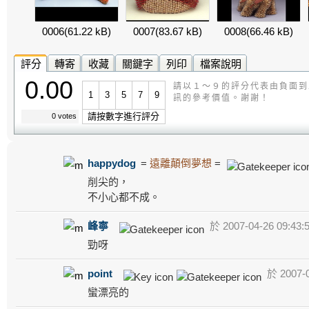
0006
(61.22 kB)
0007
(83.67 kB)
0008
(66.46 kB)
評分
轉寄
收藏
關鍵字
列印
檔案說明
0.00
請以１～９的評分代表由負面到
1
3
5
7
9
訊的參考價值。謝謝！
請按數字進行評分
0 votes
happydog
=
遠離顛倒夢想
=
削尖的，
不小心都不成。
峰寧
於 2007-04-26 09:43:
勁呀
point
於 2007-0
蠻漂亮的