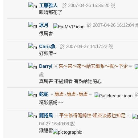
工藤雅人
於 2007-04-26 15:35:20 說
眼睛都花了
冰月
於 2007-04-26 16:12:04 
很厲害
Chris魚
於 2007-04-27 14:17:22 說
好強唷∼
Darryl
=
來～來～來～給它繼系～搖～下企
=
說
真厲害 不過細看 有點給她噁心
蛇蛇
=
謙虛~謙虛~謙虛
=
於
精彩繽紛~~
龍捲風
=
平生修得隨緣性-粗茶淡飯也知足
=
04-27 16:40:08 說
猴腮雷