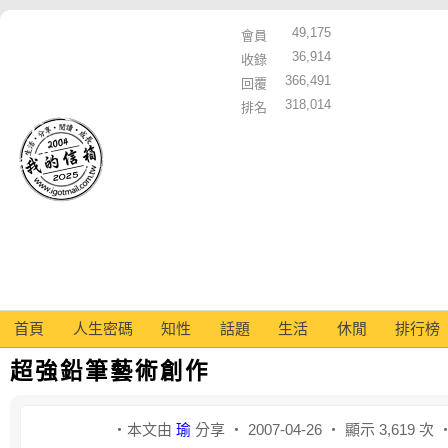
49,175
會員
36,914
收錄
366,491
回覆
318,014
排名
首頁
人生密碼
知性
話題
生活
休閒
排行榜
超強鉛筆藝術創作
‧本文由
瑜
分享 ‧ 2007-04-26 ‧ 顯示 3,619 次