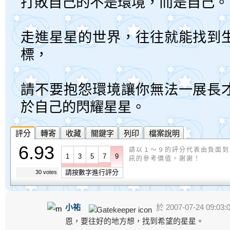
打敗自己的不是環境，而是自己。
走進星星的世界，往往就能找到
標，
請不要抱怨環境讓你無法一展長
於自己的閃耀星星。
評分
轉寄
收藏
關鍵字
列印
檔案說明
6.93
請以１～９的評分代表由負面到
1
3
5
7
9
訊的參考價值。謝謝！
請按數字進行評分
30 votes
小祐
於 2007-07-24 09:03:
恩，要往好的地方想，找到希望的星星。