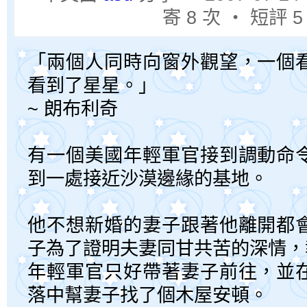
寄 8 次 ‧ 短評 5
「兩個人同時向窗外觀望，一個
看到了星星。」
~ 朗布利奇
有一個美國年輕軍官接到調動命
到一處接近沙漠邊緣的基地。
他不想新婚的妻子跟著他離開都
子為了證明夫妻同甘共苦的深情，
年輕軍官只好帶著妻子前往，並
落中幫妻子找了個木屋安頓。