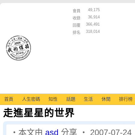
49,175
會員
36,914
收錄
366,491
回覆
318,014
排名
首頁
人生密碼
知性
話題
生活
休閒
排行榜
走進星星的世界
‧本文由
asd
分享 ‧ 2007-07-24