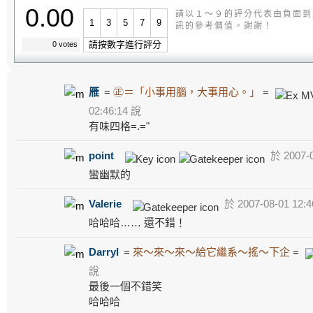
0.00
請以１～９的評分代表由負面到
1
3
5
7
9
訊的參考價值。謝謝！
請按數字進行評分
0 votes
雁
=
㊣＝「小事用腦，大事用心。」
=
02:46:14 說
有味四格=.="
point
於 2007-0
蠻幽默的
Valerie
於 2007-08-01 12:4
哈哈哈…… 還不錯！
Darryl
=
來～來～來～給它繼系～搖～下企
=
說
最後一個不錯笑
哈哈哈