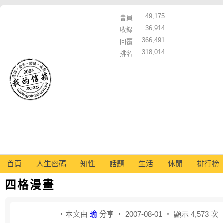
49,175
會員
36,914
收錄
366,491
回覆
318,014
排名
首頁
人生密碼
知性
話題
生活
休閒
排行榜
四格漫畫
‧本文由
瑜
分享 ‧ 2007-08-01 ‧ 顯示 4,573 次