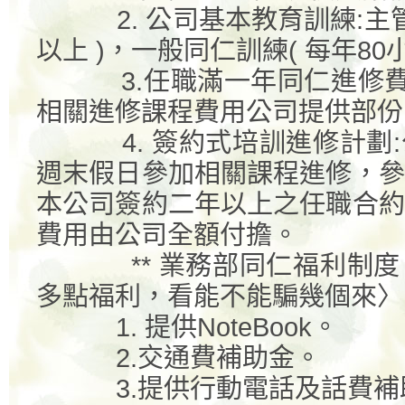
2.
公司基本教育訓練
:
主
以上
)
，一般同仁訓練
(
每年
80
3.
任職滿一年同仁進修
相關進修課程費用公司提供部份
4.
簽約式培訓進修計劃
:
週末假日參加相關課程進修，參
本公司簽約二年以上之任職合約
費用由公司全額付擔。
**
業務部同仁福利制度
多點福利，看能不能騙幾個來〉
1.
提供
NoteBook
。
2.
交通費補助金。
3.
提供行動電話及話費補