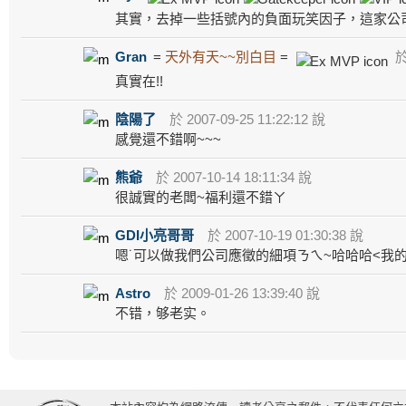
其實，去掉一些括號內的負面玩笑因子，這家公
Gran
=
天外有天~~別白目
=
於 
真實在!!
陰陽了
於 2007-09-25 11:22:12 說
感覺還不錯啊~~~
熊爺
於 2007-10-14 18:11:34 說
很誠實的老闆~福利還不錯ㄚ
GDI小亮哥哥
於 2007-10-19 01:30:38 說
嗯˙可以做我們公司應徵的細項ㄋㄟ~哈哈哈<我的
Astro
於 2009-01-26 13:39:40 說
不错，够老实。