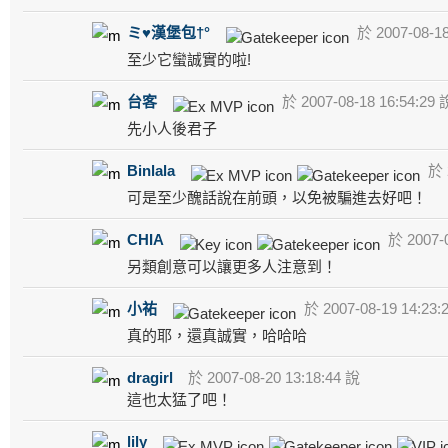
ミ♥漢堡包†°
於 2007-08-18
至少它蠻誠實的啦!
台客
於 2007-08-18 16:54:29 
先小人後君子
Binlala
於 2
可是至少醜話說在前頭，以免被騙進去好吧！
CHIA
於 2007-0
另類創意可以讓更多人注意到！
小祐
於 2007-08-19 14:23:
真的耶，還真誠實，哈哈哈
dragirl
於 2007-08-20 13:18:44 說
這也太猛了吧！
lily