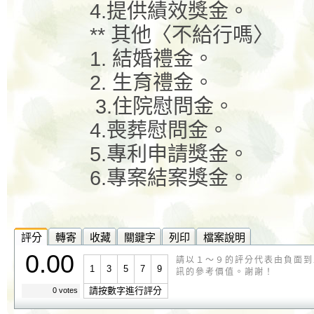
4.
提供績效獎金。
**
其他〈不給行嗎〉
1.
結婚禮金。
2.
生育禮金。
3.
住院慰問金。
4.
喪葬慰問金。
5.
專利申請獎金。
6.
專案結案獎金。
評分
轉寄
收藏
關鍵字
列印
檔案說明
0.00
請以１～９的評分代表由負面到
1
3
5
7
9
訊的參考價值。謝謝！
請按數字進行評分
0 votes