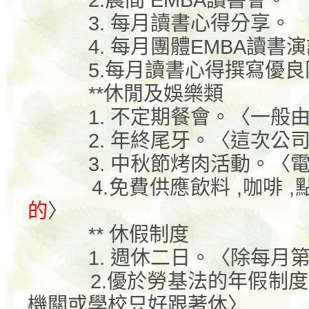
2.
晨間
EMBA
讀書會。
3.
每月讀書心得分享。
4.
每月團體
EMBA
讀書演
5.
每月讀書心得撰寫優良
**
休閒及娛樂類
1.
不定期餐會。〈一般
2.
年終尾牙。〈這次公
3.
中秋節烤肉活動。〈
4.
免費供應飲料
,
咖啡
,
的
〉
**
休假制度
1.
週休二日。〈除每月
2.
優於勞基法的年假制度
機關或學校只好跟著休〉