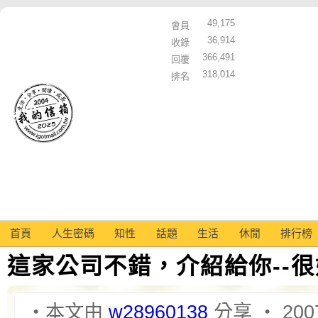
49,175
會員
36,914
收錄
366,491
回覆
318,014
排名
首頁
人生密碼
知性
話題
生活
休閒
排行榜
這家公司不錯，介紹給你--
‧本文由
w28960138
分享 ‧ 2007