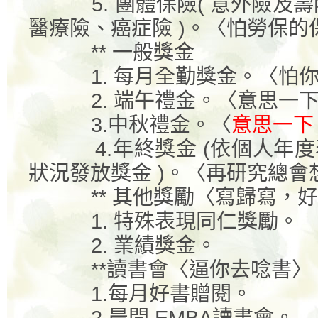
5.
團體保險
(
意外險及壽
醫療險、癌症險
)
。〈怕勞保的
**
一般獎金
1.
每月全勤獎金。〈怕
2.
端午禮金。〈意思一
3.
中秋禮金。〈
意思一下
4.
年終獎金
(
依個人年度
狀況發放獎金
)
。〈再研究總會
**
其他獎勵〈寫歸寫，好
1.
特殊表現同仁獎勵。
2.
業績獎金。
**
讀書會〈逼你去唸書〉
1.
每月好書贈閱。