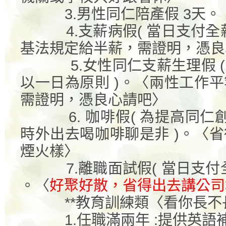
3.
男性同仁陪產假
3
天。
4.
支薪病假
(
當日支付全
基法規定給半薪，需證明，憑良
5.
女性同仁支薪生理假
(
以一日為原則
)
。〈兩性工作平
需證明，憑良心請吧〉
6.
咖啡假
(
為提高同仁
時外出去喝咖啡聊是非
)
。〈省
煙火樣〉
7.
離職面試假
(
當日支付
。〈
好聚好散，省得出去講公司
**
教育訓練類〈看你長不
1.
任職滿兩年
:
提供英語