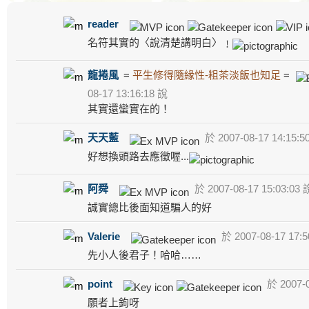
reader
名符其實的〈說清楚講明白〉﹗
龍捲風
=
平生修得隨緣性-粗茶淡飯也知足
=
08-17 13:16:18 說
其實還蠻實在的！
天天藍
於 2007-08-17 14:15:5
好想換頭路去應徵喔...
阿舜
於 2007-08-17 15:03:03 
誠實總比後面知道騙人的好
Valerie
於 2007-08-17 17:5
先小人後君子！哈哈……
point
於 2007-0
願者上鉤呀