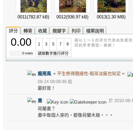
0011
(782.87 kB)
0012
(936.97 kB)
0013
(1.30 MB)
評分
轉寄
收藏
關鍵字
列印
檔案說明
0.00
請以１～９的評分代表由負面到
1
3
5
7
9
訊的參考價值。謝謝！
請按數字進行評分
0 votes
龍捲風
=
平生修得隨緣性-粗茶淡飯也知足
=
08-24 08:08:48 說
最好是！
惠
於 2010-08-1
荷蘭畫？
畫中每個人穿的，都像荷蘭木屐。。。