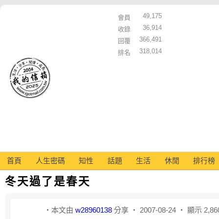
49,175
會員
36,914
收錄
366,491
回覆
318,014
排名
首頁
人生密碼
知性
話題
生活
休閒
排行榜
冬天過了是春天
‧本文由
w28960138
分享 ‧ 2007-08-24 ‧ 顯示 2,8