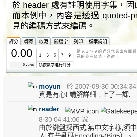
於 header 處有註明使用字集
而本例中，內容是透過 quoted-pr
見的編碼方式來編碼。
評分
轉寄
收藏
關鍵字
列印
檔案說明
0.00
請以１～９的評分代表由負面到
1
3
5
7
9
訊的參考價值。謝謝！
請按數字進行評分
0 votes
moyun
於 2007-08-30 00:34:3
真是有心! 講解詳細 , 上了一課.
reader
8-30 04:41:06 說
由於鍵盤採西式,無中文字樣,須中
入,有些亂碼Encoding-(Big5）、