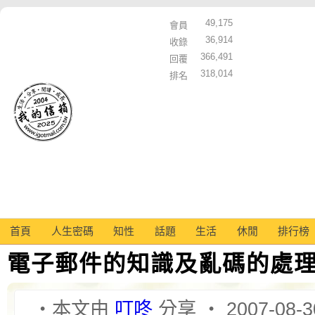
49,175
會員
36,914
收錄
366,491
回覆
318,014
排名
首頁
人生密碼
知性
話題
生活
休閒
排行榜
電子郵件的知識及亂碼的處
‧本文由
叮咚
分享 ‧ 2007-08-3