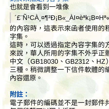
也就是會看到一堆像
´£¨Ñ¹CÀ¸¤¶²Ð¡B«_ÀI¤èªk¡B¤Hª
的內容時，這表示來函者使用的
字集。
這時，可以透過指定內容字集的
來說，華人所用的字集不外乎正體
中文（GB18030、GB2312、H
三種。稍微調整一下信件軟體的
內容還原。
附註：
電子郵件的編碼並不是一封郵件