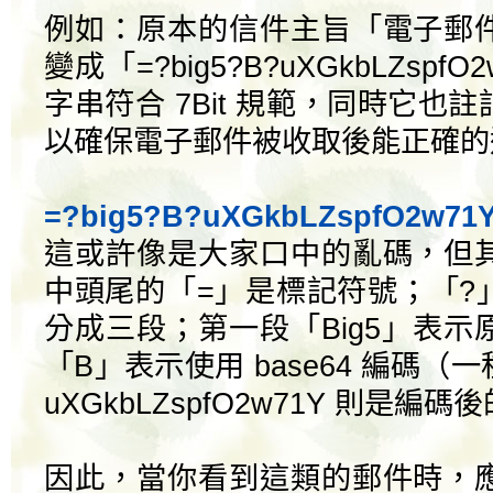
例如：原本的信件主旨「電子郵
變成「=?big5?B?uXGkbLZsp
字串符合 7Bit 規範，同時它也
以確保電子郵件被收取後能正確的
=?big5?B?uXGkbLZspfO2w71
這或許像是大家口中的亂碼，但
中頭尾的「=」是標記符號；「?
分成三段；第一段「Big5」表
「B」表示使用 base64 編碼
uXGkbLZspfO2w71Y 則是編
因此，當你看到這類的郵件時，