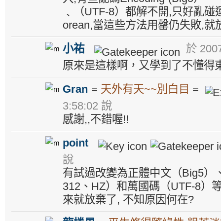
﹑（UTF-8）都解不開,只好亂碰運氣
orean,當這些方法用罄仍失敗,就
小祐
於 2007
原來是這樣啊，又學到了不懂得
Gran
=
天外有天~~別白目
=
3:58:02 說
感謝,,不錯喔!!
point
說
有試過改變為正體中文（Big5）、
312、HZ）和萬國碼（UTF-8
來就放棄了, 不知原因何在?