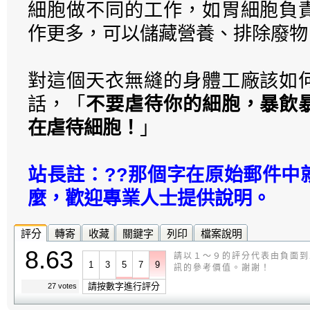
細胞做不同的工作，如胃細胞負
作更多，可以儲藏營養、排除廢物
對這個天衣無縫的身體工廠該如
話，「
不要虐待你的細胞，暴飲
在虐待細胞！
」
站長註：??那個字在原始郵件中
麼，歡迎專業人士提供說明。
評分
轉寄
收藏
關鍵字
列印
檔案說明
8.63
請以１～９的評分代表由負面到
1
3
5
7
9
訊的參考價值。謝謝！
請按數字進行評分
27 votes