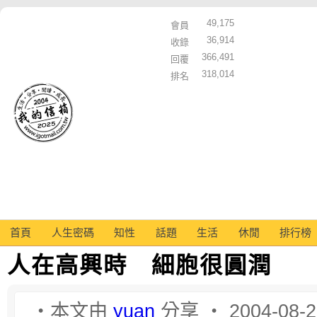
49,175
會員
36,914
收錄
366,491
回覆
318,014
排名
首頁
人生密碼
知性
話題
生活
休閒
排行榜
人在高興時 細胞很圓潤
‧本文由
yuan
分享 ‧ 2004-08-2