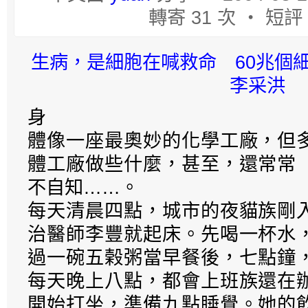
轉寄 31 次 ‧ 短評 
生病，是細胞在喊救命 60兆
李采洪
身
體像一座最奧妙的化學工廠，但
體工廠做些什麼，甚至，還常常
不自知……。
每天清晨四點，城市的夜貓族剛
治醫師李豐就起床。先喝一杯水
過一碗五榖粥當早餐後，七點鐘
每天晚上八點，都會上班族還在
開始打坐，準備九點睡覺。她的