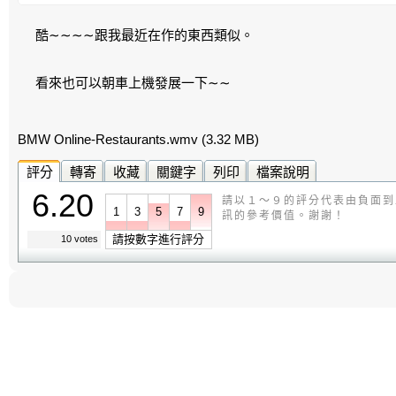
酷∼∼∼∼跟我最近在作的東西類似。
看來也可以朝車上機發展一下∼∼
BMW Online-Restaurants.wmv
(3.32 MB)
評分
轉寄
收藏
關鍵字
列印
檔案說明
6.20
請以１～９的評分代表由負面到
1
3
5
7
9
訊的參考價值。謝謝！
請按數字進行評分
10 votes