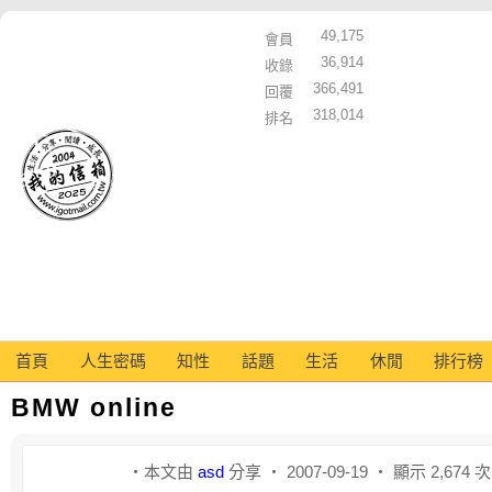
49,175
會員
36,914
收錄
366,491
回覆
318,014
排名
首頁
人生密碼
知性
話題
生活
休閒
排行榜
BMW online
‧本文由
asd
分享 ‧ 2007-09-19 ‧ 顯示 2,674 