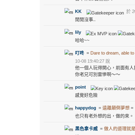
KK
於 20
閒閒沒事..
lily
哈哈~~
叮咚
=
Dare to dream, able to
10-08 19:40:27 說
他一個人玩得開心，前面有人
你老兄可別雷慘啊～～
point
感覺好危險
happydog
=
遠離顛倒夢想
也只有老外想的出，做的來。
黑色拿卡威
=
做人的道理就