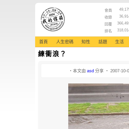
49,17
會員
36,91
收錄
366,49
回覆
318,01
排名
首頁
人生密碼
知性
話題
生活
練衝浪？
‧本文由
asd
分享 ‧ 2007-10-