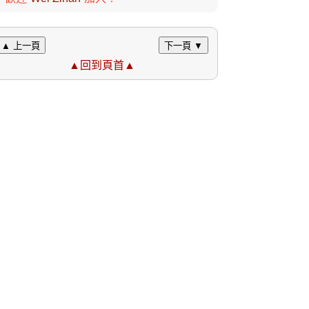
▲ 上一頁
下一頁 ▼
▲回到頁首▲