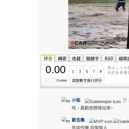
評分
轉寄
收藏
關鍵字
列印
檔案
0.00
請以１～９
1
3
5
7
9
訊的參考價
請按數字進行評分
0 votes
小祐
於 2
哈，真虧他想得出來~
歐吉桑
苦中作樂.自愉愉人