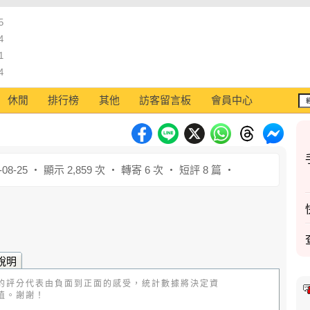
5
4
1
4
休閒
排行榜
其他
訪客留言板
會員中心
08-25 ‧ 顯示 2,859 次 ‧ 轉寄 6 次 ‧ 短評 8 篇 ‧
說明
的評分代表由負面到正面的感受，統計數據將決定資
值。謝謝！