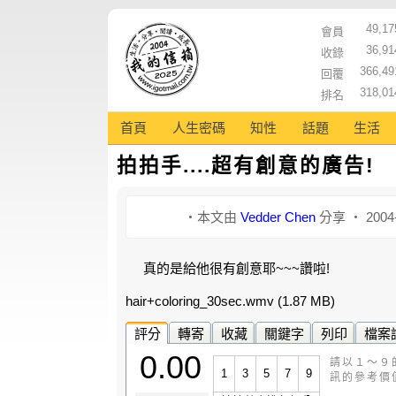
49,17
會員
36,91
收錄
366,49
回覆
318,01
排名
首頁
人生密碼
知性
話題
生活
拍拍手....超有創意的廣告!
‧本文由
Vedder Chen
分享 ‧ 2004-
真的是給他很有創意耶~~~讚啦!
hair+coloring_30sec.wmv
(1.87 MB)
評分
轉寄
收藏
關鍵字
列印
檔案
0.00
請以１～９
1
3
5
7
9
訊的參考價