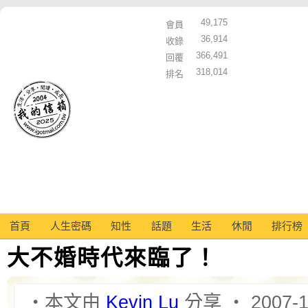
49,175
會員
36,914
收錄
366,491
回覆
318,014
排名
首頁
人生密碼
知性
話題
生活
休閒
排行榜
大不婚時代來臨了！
‧本文由
Kevin Lu
分享 ‧ 2007-1