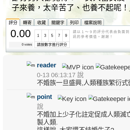
子來養，太辛苦了、也養不起呢！
評分
轉寄
收藏
關鍵字
列印
檔案說明
0.00
請以１～９的評分代表由負面到
1
3
5
7
9
訊的參考價值。謝謝！
請按數字進行評分
0 votes
reader
0-13 06:13:17 說
不婚族一旦盛興,人類種族繁衍式微.
point
說
不婚加上少子化註定促成人類滅亡.
製人類.