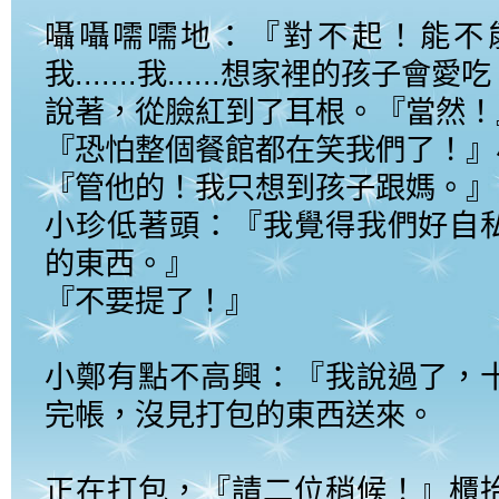
囁囁嚅嚅地：『對不起！能不
我.......我......想家裡的孩子會愛
說著，從臉紅到了耳根。『當然！
『恐怕整個餐館都在笑我們了！』
『管他的！我只想到孩子跟媽。』
小珍低著頭：『我覺得我們好自
的東西。』
『不要提了！』
小鄭有點不高興：『我說過了，
完帳，沒見打包的東西送來。
正在打包，『請二位稍候！』櫃