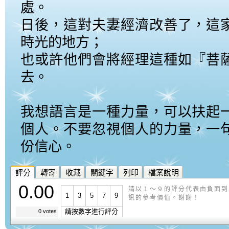
處。
日後，這對夫妻經濟改善了，這
時光的地方；
也或許他們會將經理這種如『菩
去。
我想語言是一種力量，可以扶起
個人。不要忽視個人的力量，一
份信心。
評分
轉寄
收藏
關鍵字
列印
檔案說明
0.00
請以１～９的評分代表由負面到
1
3
5
7
9
訊的參考價值。謝謝！
請按數字進行評分
0 votes