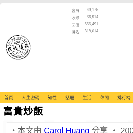
49,175
會員
36,914
收錄
366,491
回覆
318,014
排名
首頁
人生密碼
知性
話題
生活
休閒
排行榜
富貴炒飯
‧本文由
Carol Huang
分享 ‧ 2007