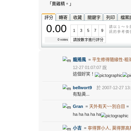
「賣雞精。」
評分
轉寄
收藏
關鍵字
列印
檔案
0.00
請以１～９
1
3
5
7
9
訊的參考價
請按數字進行評分
0 votes
龍捲風
=
平生修得隨緣性-粗
12-27 01:07:07 說
這個好笑！
bellwort9
於 2007-12-27 13:
有點黃...
Gran
=
天外有天~~別白目
ha ha ha ha ha
小吉
=
寧得罪小人, 莫得罪高