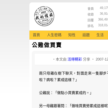
49,17
會員
36,91
收錄
366,49
回覆
318,01
排名
首頁
人生密碼
知性
話題
生活
公雞做買賣
‧本文由
活得精彩
分享 ‧ 2007-12
兩只母雞在樹下聊天，對面走來一隻腳步
啦？病啦？累成這樣？」
公雞說：「做點小買賣累成的。」
另一母雞跟著問：「做啥買賣勞累成這樣呢