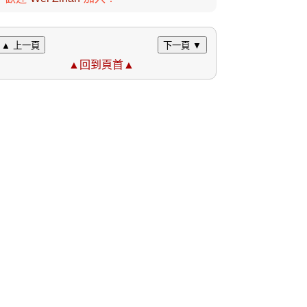
▲ 上一頁
下一頁 ▼
▲回到頁首▲