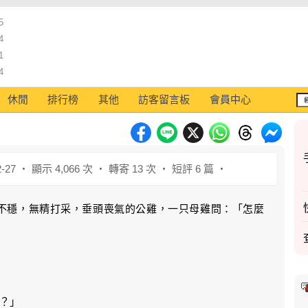
5
4
1
4
休閒
排行榜
其他
訪客留言板
會員中心
-27 ‧ 顯示 4,066 次 ‧ 轉寄 13 次 ‧ 短評 6 篇 ‧
不穩，無精打采，垂頭喪氣的公雞，一只母雞問：「怎麼
？」