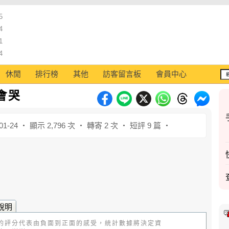
5
4
1
4
休閒
排行榜
其他
訪客留言板
會員中心
會哭
01-24 ‧ 顯示 2,796 次 ‧ 轉寄 2 次 ‧ 短評 9 篇 ‧
說明
的評分代表由負面到正面的感受，統計數據將決定資