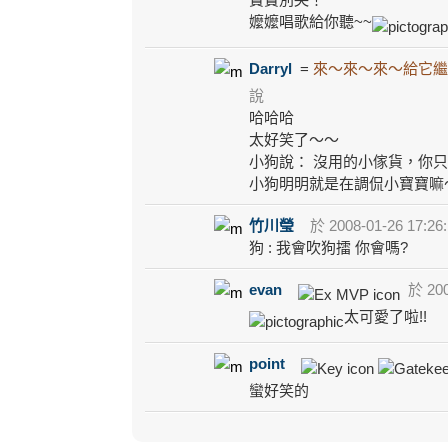
嬤嬤唱歌給你聽~~
Darryl
=
來～來～來～給它繼
說
哈哈哈
太好笑了～～
小狗說： 沒用的小傢貨，你只會
小狗明明就是在調侃小寶寶嘛
竹川瑩
於 2008-01-26 17:26
狗 : 我會吹狗擂 你會嗎?
evan
於 200
太可愛了啦!!
point
蠻好笑的