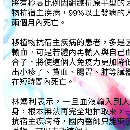
將有極高比例因組織抗原半型的
物抗宿主疾病，99%以上發病的
兩個月內死亡。
移植物抗宿主疾病的患者，多是
輸血。可是若體內再輸入與自己
合子，將使這個人免疫力更加降
出小疹子、貧血、腸胃、肺等臟
在短時間內死亡。
林媽利表示，一旦血液輸入到人
身，根本無法再完全地抽取來，
抗宿主疾病時，國內醫師只能束