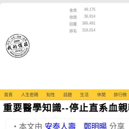
49,175
會員
36,914
收錄
366,491
回覆
318,014
排名
首頁
人生密碼
知性
話題
生活
休閒
排行榜
重要醫學知識--停止直系血
‧本文由
安泰人壽 鄭明暘
分享 ‧