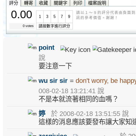
評分
轉寄
收藏
關鍵字
列印
檔案說明
0.00
請以１～９的評分代表由負面到
1
3
5
7
9
訊的參考價值。謝謝！
請按數字進行評分
0 votes
point
說
要注意一下
wu sir sir
=
don't worry, be happ
008-02-18 13:21:41 說
不是本就流著相同的血嗎？
婷
於 2008-02-18 13:51:55 說
這樣的消息應該要發布讓大家知