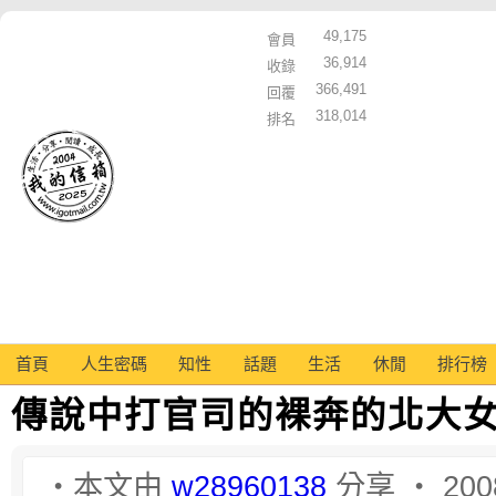
49,175
會員
36,914
收錄
366,491
回覆
318,014
排名
首頁
人生密碼
知性
話題
生活
休閒
排行榜
傳說中打官司的裸奔的北大
‧本文由
w28960138
分享 ‧ 2008