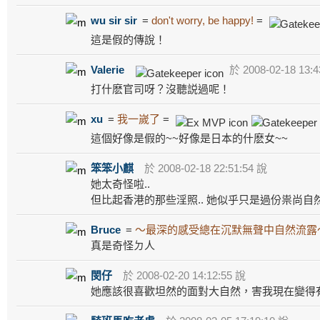
wu sir sir
=
don't worry, be happy!
=
這是假的傳說！
Valerie
於 2008-02-18 13:4
打什麽官司呀？沒聽説過呢！
xu
=
我一嵗了
=
這個好像是假的~~好像是日本的什麽女~~
笨笨小麒
於 2008-02-18 22:51:54 說
她太奇怪啦..
但比起香港的那些淫照.. 她似乎只是過份祟尚自
Bruce
=
～最深的感受總在沉默無聲中自然流露
真是奇怪ㄉ人
閔仔
於 2008-02-20 14:12:55 說
她應該很喜歡坦然的面對大自然，害我現在變得