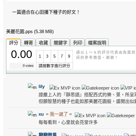
一篇適合在心田播下種子的好文！
美麗花園.pps
(5.38 MB)
評分
轉寄
收藏
關鍵字
列印
檔案說明
0.00
請以１～９的評分代表由負面到
1
3
5
7
9
訊的參考價值。謝謝！
請按數字進行評分
0 votes
lily
證嚴上人的『靜思語』搭配西式的樂、景，所呈
但願智慧的種子也能如那美麗花園般，盛開出似錦
xu
=
我一嵗了
=
每每看到，心里就会亮堂许多
戀戀微風