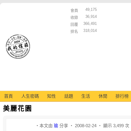
49,175
會員
36,914
收錄
366,491
回覆
318,014
排名
首頁
人生密碼
知性
話題
生活
休閒
排行榜
美麗花園
‧本文由
瑜
分享 ‧ 2008-02-24 ‧ 顯示 3,499 