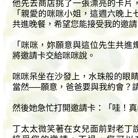
他先去商店挑了一張漂亮的卡片
「親愛的咪咪小姐，這週六晚上
共進晚餐，希望您能接受我的邀請
「咪咪，妳願意與這位先生共進
將邀請卡交給咪咪說。
咪咪呆坐在沙發上，水珠般的眼睛
當然──願意，爸爸要與我約會？
然後她急忙打開邀請卡：「哇！真
丁太太微笑著在女兒面前對老丁