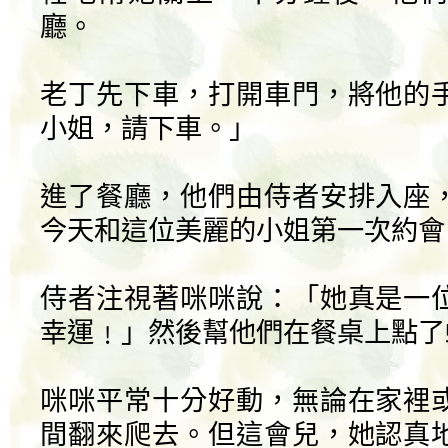
廳。
老丁先下車，打開車門，將他的
小姐，請下車。」
進了餐廳，他們由侍者安排入座
今天和這位美麗的小姐第一次約會
侍者注視著咪咪說：「她真是一
幸運﹗」然後幫他們在餐桌上點了
咪咪平常十分好動，無論在家裡
間翻來爬去。但這會兒，她認真