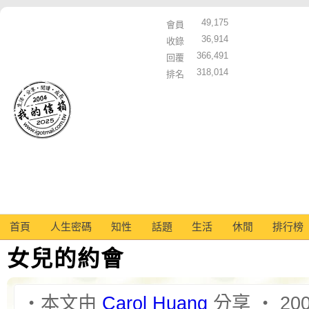
49,175
會員
36,914
收錄
366,491
回覆
318,014
排名
首頁
人生密碼
知性
話題
生活
休閒
排行榜
女兒的約會
‧本文由
Carol Huang
分享 ‧ 2008