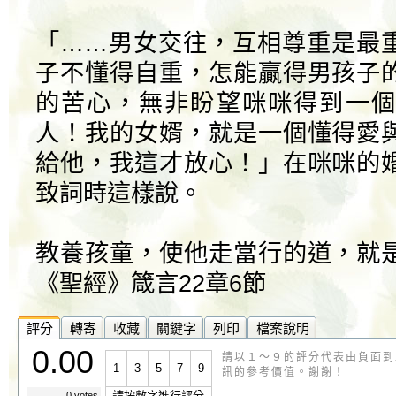
「……男女交往，互相尊重是最
子不懂得自重，怎能贏得男孩子
的苦心，無非盼望咪咪得到一個
人！我的女婿，就是一個懂得愛
給他，我這才放心！」在咪咪的
致詞時這樣說。
教養孩童，使他走當行的道，就
《聖經》箴言22章6節
評分
轉寄
收藏
關鍵字
列印
檔案說明
0.00
請以１～９的評分代表由負面到
1
3
5
7
9
訊的參考價值。謝謝！
請按數字進行評分
0 votes