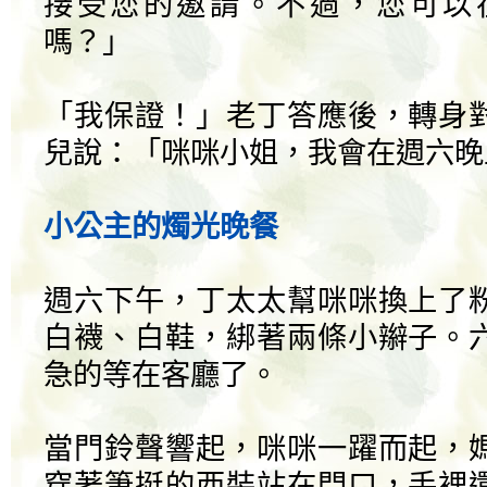
接受您的邀請。不過，您可以
嗎？」
「我保證！」老丁答應後，轉身
兒說：「咪咪小姐，我會在週六晚
小公主的燭光晚餐
週六下午，丁太太幫咪咪換上了
白襪、白鞋，綁著兩條小辮子。
急的等在客廳了。
當門鈴聲響起，咪咪一躍而起，
穿著筆挺的西裝站在門口，手裡