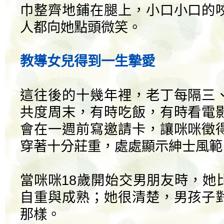
巾整齊地鋪在腿上，小口小口的
人都向她點頭微笑。
教導女兒得到一生摯愛
這往後的十幾年裡，老丁每隔三
共度周末，有時吃飯，有時看電
會在一週前寫邀請卡，讓咪咪徵
穿著十分莊重，處處顯示紳士風範
當咪咪18歲開始交男朋友時，她
自重與成熟；她很清楚，男孩子
那樣。