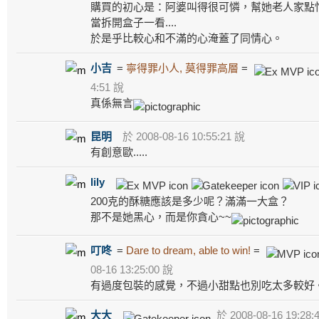
購買的初心是：阿婆叫得很可憐，幫她老人家點
當拆開盒子一看....
於是乎比較心和不滿的心淹蓋了同情心。
小吉
=
寧得罪小人, 莫得罪高層
=
4:51 說
真係無言
昆明
於 2008-08-16 10:55:21 說
有創意歐.....
lily
200克的酥糖應該是多少呢？滿滿一大盒？
那不是她黑心，而是你貪心~~
叮咚
=
Dare to dream, able to win!
=
08-16 13:25:00 說
有過度包裝的感覺，不過小甜點也別吃太多較好
大大
於 2008-08-16 19:28: