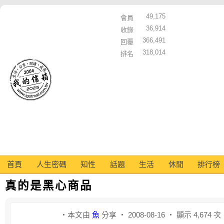
49,175
會員
36,914
收錄
366,491
回覆
318,014
排名
首頁
人生密碼
知性
話題
生活
休閒
排行榜
真的是黑心商品
‧本文由
魚
分享 ‧ 2008-08-16 ‧ 顯示 4,674 