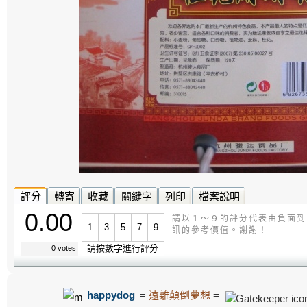
評分
轉寄
收藏
關鍵字
列印
檔案說明
0.00
請以１～９的評分代表由負面到
1
3
5
7
9
訊的參考價值。謝謝！
請按數字進行評分
0 votes
happydog
=
遠離顛倒夢想
=