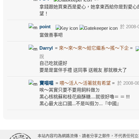
拿錢跟她買東西是愛心，她拿東西給你是對愛心
望！
point
於 2008-0
當做善事吧
Darryl
=
來～來～來～給它繼系～搖～下企
=
說
自己吃就還好
要是是當伴手禮 送同事 送親友 那就糗大了
寶喵喵
=
喂～活人～活著就有希望
=
於 2008-08
唉～其實只要不要用飼料做ㄉ
黑心核桃蘇和桂花麻酥糖....就很好嚕＝ ＝ !!!
黑心最大出口國...不是叫假ㄉ...『中國』
本站內容均為網路流傳、讀者分享之郵件，不代表任何立